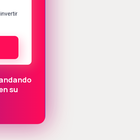
nvertir
 andando
ien su