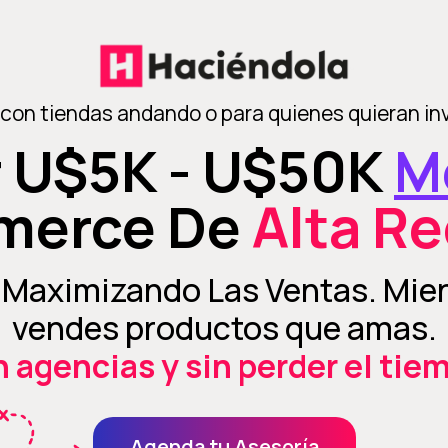
on tiendas andando o para quienes quieran inv
 U$5K - U$50K
M
merce De
Alta Re
y Maximizando Las Ventas. Mien
vendes productos que amas.
n agencias y sin perder el tie
Agenda tu Asesoría