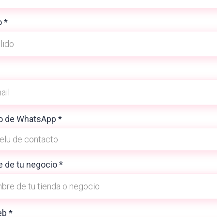
o
*
o de WhatsApp
*
 de tu negocio
*
web
*