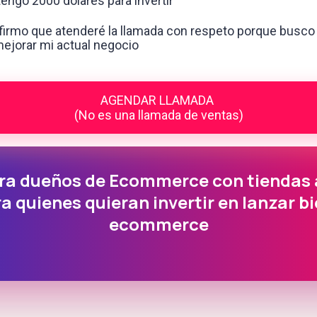
engo 2000 dólares para invertir
irmo que atenderé la llamada con respeto porque busco i
ejorar mi actual negocio
AGENDAR LLAMADA
(No es una llamada de ventas)
ara dueños de Ecommerce con tiendas
a quienes quieran invertir en lanzar b
ecommerce