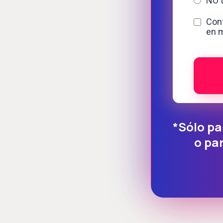
NO t
Conf
en m
*Sólo p
o par