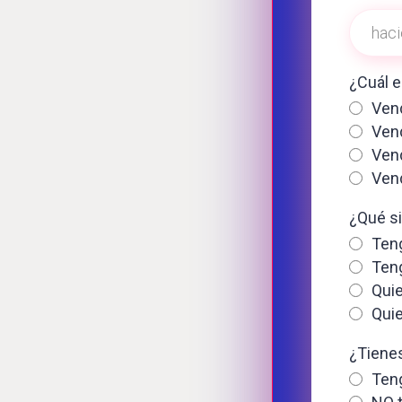
¿Cuál e
Ven
Ven
Ven
Ven
¿Qué si
Ten
Ten
Qui
Quie
¿Tienes
Teng